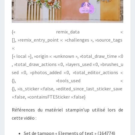
{« remix_data »:
[], »remix_entry_point »: »challenges », »source_tags
»:
[« local »], »origin »: »unknown », »total_draw_time »:0
, »total_draw_actions »:0, »layers_used »:0, »brushes_u
sed »:0, »photos_added »:0, »total_editor_actions »:
{}, »tools_used »:
{}, »is_sticker »:false, »edited_since_last_sticker_save
»:false, »containsFTESticker »:false}
Références du matériel stampin’up utilisé lors de
cette vidéo :
Set de tampon « Elements of text » (164774)