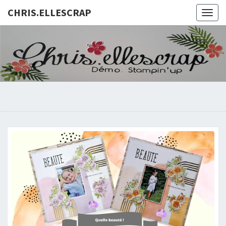
CHRIS.ELLESCRAP
Togg
navig
CHRIS.E