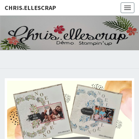
CHRIS.ELLESCRAP
Togg
navig
CHRIS.E