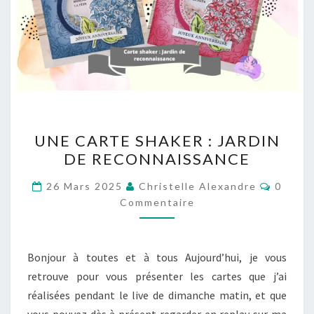
UNE
UNE CARTE SHAKER : JARDIN
CARTE
DE RECONNAISSANCE
SHAKER
:
Commen
26 Mars 2025
Christelle Alexandre
0
JARDIN
Commentaire
DE
RECONNAISSANCE
Bonjour à toutes et à tous Aujourd’hui, je vous
retrouve pour vous présenter les cartes que j’ai
réalisées pendant le live de dimanche matin, et que
vous pouvez dès à présent regarder en replay sur ma