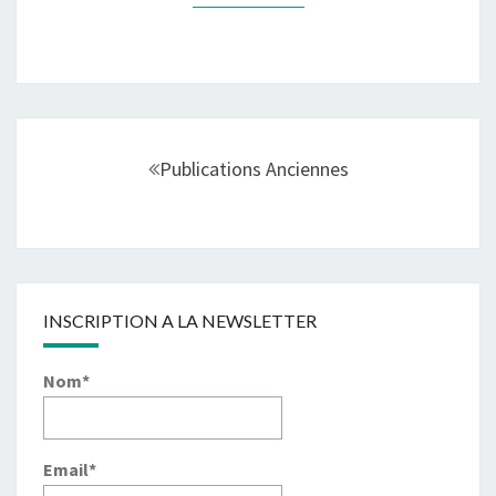
Navigation
au
Publications Anciennes
sein
des
articles
INSCRIPTION A LA NEWSLETTER
Nom*
Email*