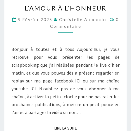
L’AMOUR
L’AMOUR À L’HONNEUR
À
L’HONNEUR
Commen
9 Février 2025
Christelle Alexandre
0
Commentaire
Bonjour à toutes et à tous Aujourd’hui, je vous
retrouve pour vous présenter les pages de
scrapbooking que j’ai réalisées pendant le live d’hier
matin, et que vous pouvez dès à présent regarder en
replay sur ma page facebook ICI ou sur ma chaîne
youtube ICI. N’oubliez pas de vous abonner à ma
chaîne, à activer la petite cloche pour ne pas rater les
prochaines publications, à mettre un petit pouce en
l’air et à partager la vidéo si mon…
LIRE LA SUITE
LIRE LA SUITE