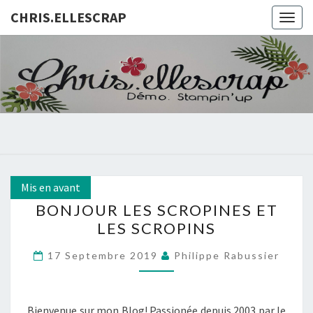
CHRIS.ELLESCRAP
Togg
navig
CHRIS.E
Mis en avant
BONJOUR
BONJOUR LES SCROPINES ET
LES
LES SCROPINS
SCROPINES
ET
17 Septembre 2019
Philippe Rabussier
LES
SCROPINS
Bienvenue sur mon Blog! Passionée depuis 2003 par le