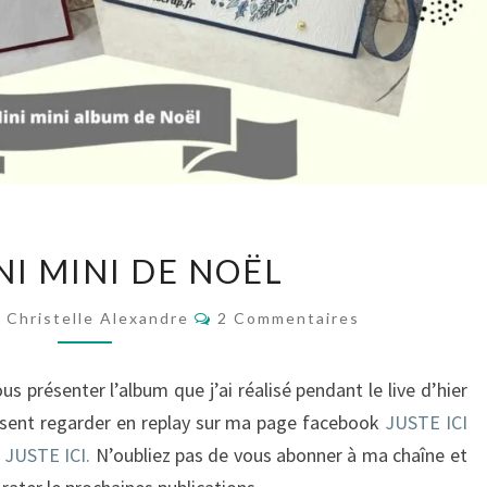
UN
NI MINI DE NOËL
MINI
MINI
Commentaires
Christelle Alexandre
2 Commentaires
DE
NOËL
us présenter l’album que j’ai réalisé pendant le live d’hier
ésent regarder en replay sur ma page facebook
JUSTE ICI
n
JUSTE ICI.
N’oubliez pas de vous abonner à ma chaîne et