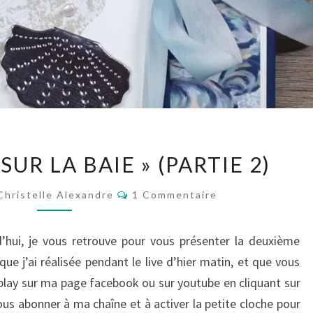
MINI
SUR LA BAIE » (PARTIE 2)
ALBUM
« SUR
Commentaires
Christelle Alexandre
1 Commentaire
LA
BAIE »
’hui, je vous retrouve pour vous présenter la deuxième
(PARTIE
que j’ai réalisée pendant le live d’hier matin, et que vous
2)
play sur ma page facebook ou sur youtube en cliquant sur
ous abonner à ma chaîne et à activer la petite cloche pour