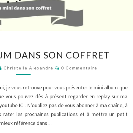
UN
UM DANS SON COFFRET
MINI
ALBUM
Commentaires
Christelle Alexandre
0 Commentaire
DANS
SON
ui, je vous retrouve pour vous présenter le mini album que
COFFRET
t que vous pouvez dès à présent regarder en replay sur ma
youtube ICI. N’oubliez pas de vous abonner à ma chaîne, à
s rater les prochaines publications et à mettre un petit
e mieux référence dans…